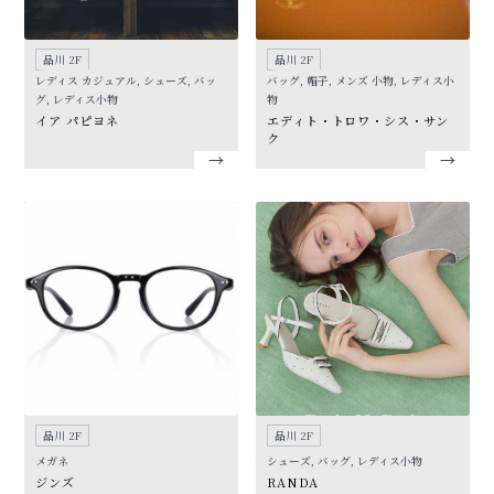
品川 2F
品川 2F
レディス カジュアル, シューズ, バッ
バッグ, 帽子, メンズ 小物, レディス小
グ, レディス小物
物
イア パピヨネ
エディト・トロワ・シス・サン
ク
品川 2F
品川 2F
メガネ
シューズ, バッグ, レディス小物
ジンズ
RANDA