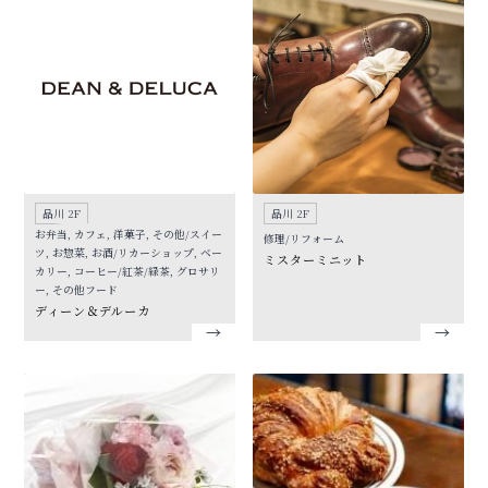
品川 2F
品川 2F
お弁当, カフェ, 洋菓子, その他/スイー
修理/リフォーム
ツ, お惣菜, お酒/リカーショップ, ベー
ミスターミニット
カリー, コーヒー/紅茶/緑茶, グロサリ
ー, その他フード
ディーン＆デルーカ