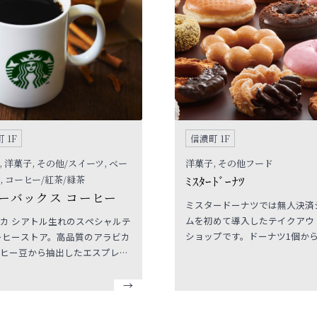
 1F
信濃町 1F
, 洋菓子, その他/スイーツ, ベー
洋菓子, その他フード
, コーヒー/紅茶/緑茶
ﾐｽﾀｰﾄﾞｰﾅﾂ
ーバックス コーヒー
ミスタードーナツでは無人決済
ムを初めて導入したテイクアウ
カ シアトル生れのスペシャルテ
ショップです。ドーナツ1個か
ーヒーストア。高品質のアラビカ
お気軽にご利用いただけます。
ヒー豆から抽出したエスプレッ
度ご利用ください。
ースのバラエティ豊かなドリン
ストリー、サンドイッチをお楽
ただけます。 また、ご家庭でも
みいただけるようコーヒー豆や