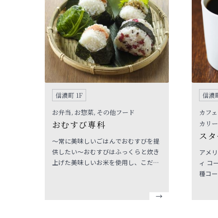
信濃町 1F
信濃町
お弁当, お惣菜, その他フード
カフェ
おむすび専科
カリー
スタ
～常に美味しいごはんでおむすびを提
供したい～おむすびはふっくらと炊き
アメリ
上げた美味しいお米を使用し、こだわ
ィ コ
りの製法で一つ一つ丁寧にお店で手作
種コー
りをしています。どこから食べても美
ソがベ
味しい具材が溢れ出す美味しいおむす
クやペ
びを是非ご賞味ください。
しみい
お楽し