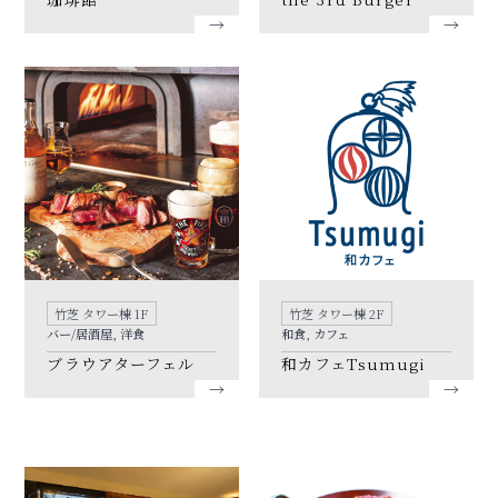
竹芝 タワー棟 1F
竹芝 タワー棟 2F
バー/居酒屋, 洋食
和食, カフェ
ブラウアターフェル
和カフェTsumugi