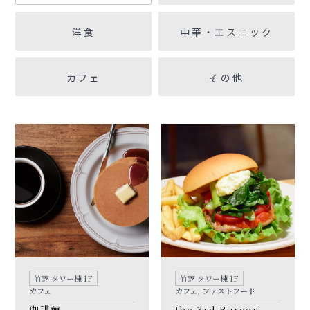
洋食
中華・エスニック
カフェ
その他
竹芝 タワー棟 1F
竹芝 タワー棟 1F
カフェ
カフェ, ファストフード
珈琲館
the 3rd Burger