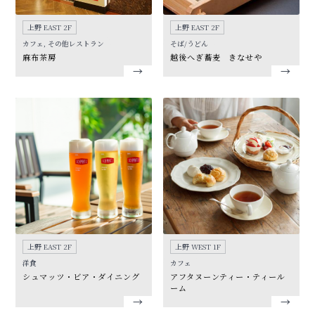
上野 EAST 2F
上野 EAST 2F
カフェ, その他レストラン
そば/うどん
麻布茶房
越後へぎ蕎麦 きなせや
上野 EAST 2F
上野 WEST 1F
洋食
カフェ
シュマッツ・ビア・ダイニング
アフタヌーンティー・ティール
ーム