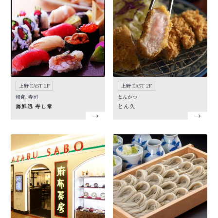
上野 EAST 2F
上野 EAST 2F
和食, 寿司
とんかつ
海鮮処 寿し常
とん久