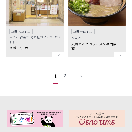
上野 WEST 1F
上野 WEST 1F
カフェ, 洋菓子, その他/スイーツ, グロ
ラーメン
サリー
天然とんこつラーメン専門店 一
京橋 千疋屋
蘭
2
1
＞