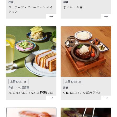
洋食
和食
ジ・アーツ・フュージョン バイ
まいか ‐米香‐
レカン
上野 EAST 2F
上野 EAST 2F
洋食, バー/居酒屋
洋食
HIGHBALL BAR 上野駅1923
GRILL1930 つばめグリル