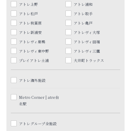
アトレ上野
アトレ浦和
アトレ松戸
アトレ取手
アトレ秋葉原
アトレ亀戸
アトレ新浦安
アトレヴィ大塚
アトレヴィ巣鴨
アトレヴィ田端
アトレヴィ東中野
アトレヴィ三鷹
プレイアトレ土浦
大井町トラックス
アトレ海外施設
Metro Corner | atre台
北駅
アトレグループ全施設