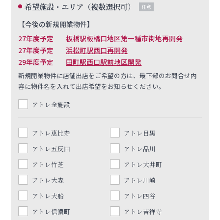
希望施設・エリア（複数選択可）
任意
【今後の新規開業物件】
27年度予定
板橋駅板橋口地区第一種市街地再開発
27年度予定
浜松町駅西口再開発
29年度予定
田町駅西口駅前地区開発
新規開業物件に店舗出店をご希望の方は、最下部のお問合せ内
容に物件名を入れて出店希望をお知らせください。
アトレ全施設
アトレ恵比寿
アトレ目黒
アトレ五反田
アトレ品川
アトレ竹芝
アトレ大井町
アトレ大森
アトレ川崎
アトレ大船
アトレ四谷
アトレ信濃町
アトレ吉祥寺