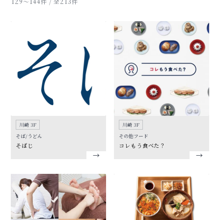
129〜144件 / 全213件
川崎 3F
川崎 3F
そば/うどん
その他フード
そばじ
コレもう食べた？