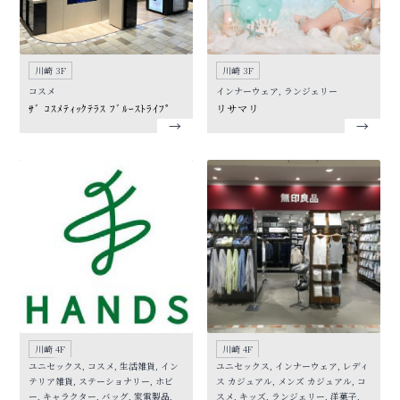
川崎 3F
川崎 3F
コスメ
インナーウェア, ランジェリー
ｻﾞ ｺｽﾒﾃｨｯｸﾃﾗｽ ﾌﾞﾙｰｽﾄﾗｲﾌﾟ
リサマリ
川崎 4F
川崎 4F
ユニセックス, コスメ, 生活雑貨, イン
ユニセックス, インナーウェア, レディ
テリア雑貨, ステーショナリー, ホビ
ス カジュアル, メンズ カジュアル, コ
ー, キャラクター, バッグ, 家電製品,
スメ, キッズ, ランジェリー, 洋菓子,