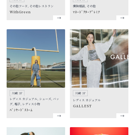
その他フード, その他レストラン
保険相談, その他
WithGreen
ﾏﾈｰﾄﾞｸﾀｰﾌﾟﾚﾐｱ
川崎 3F
川崎 3F
レディス カジュアル, シューズ, バッ
レディス カジュアル
グ, 帽子, レディス小物
GALLEST
ﾊﾞﾝﾔｰﾄﾞｽﾄｰﾑ