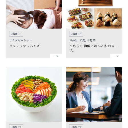
川崎 3F
川崎 3F
リラクゼーション
お弁当, 和食, お惣菜
リフレッシュハンズ
こめらく 海鮮ごはんと和のスー
プ。
川崎 3F
川崎 3F