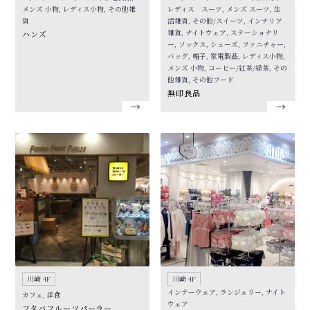
メンズ 小物, レディス小物, その他雑
レディス スーツ, メンズ スーツ, 生
貨
活雑貨, その他/スイーツ, インテリア
雑貨, ナイトウェア, ステーショナリ
ハンズ
ー, ソックス, シューズ, ファニチャー,
バッグ, 帽子, 家電製品, レディス小物,
メンズ 小物, コーヒー/紅茶/緑茶, その
他雑貨, その他フード
無印良品
川崎 4F
川崎 4F
インナーウェア, ランジェリー, ナイト
カフェ, 洋食
ウェア
フタバフルーツパーラー