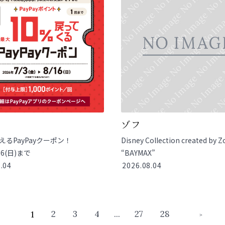
ゾフ
使えるPayPayクーポン！
Disney Collection created by Z
/16(日)まで
“BAYMAX”
.04
2026.08.04
2
3
4
...
27
28
1
＞