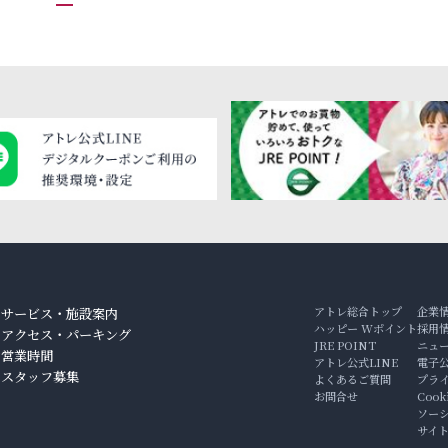
アトレ総合トップ
企業
サービス・施設案内
ハッピー Wポイント
採用
アクセス・パーキング
JRE POINT
ニュ
ン
営業時間
アトレ公式LINE
電子
スタッフ募集
よくあるご質問
プラ
お問合せ
Coo
ソー
サイ