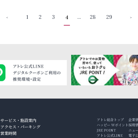
1
2
3
...
28
29
4
＜
＞
アトレ総合トップ
企業
サービス・施設案内
ハッピー Wポイント
採用
アクセス・パーキング
JRE POINT
ニュ
ン
営業時間
アトレ公式LINE
電子