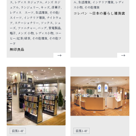
ス, レディス カジュアル, メンズ カジ
ル, 生活雑貨, インテリア雑貨, レディ
ュアル, ランジェリー, キッズ, 洋菓子,
ス小物, その他雑貨
レディス スーツ, 生活雑貨, その他/
コレパン 〜日本の暮らし雑貨店
スイーツ, インテリア雑貨, ナイトウェ
ア, ステーショナリー, ソックス, シュ
ーズ, ファニチャー, バッグ, 家電製品,
帽子, メンズ 小物, レディス小物, コー
ヒー/紅茶/緑茶, その他雑貨, その他フ
ード
無印良品
目黒1-4F
目黒1-4F