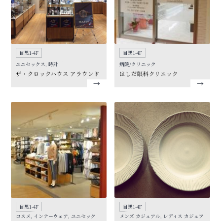
目黒1-4F
目黒1-4F
ユニセックス, 時計
病院/クリニック
ザ・クロックハウス アラウンド
はしだ眼科クリニック
目黒1-4F
目黒1-4F
コスメ, インナーウェア, ユニセック
メンズ カジュアル, レディス カジュア