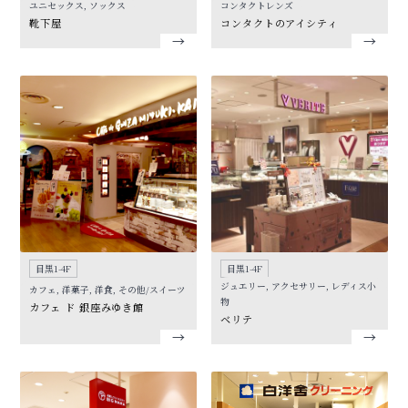
ユニセックス, ソックス
コンタクトレンズ
靴下屋
コンタクトのアイシティ
目黒1-4F
目黒1-4F
ジュエリー, アクセサリー, レディス小
カフェ, 洋菓子, 洋食, その他/スイーツ
物
カフェ ド 銀座みゆき館
ベリテ