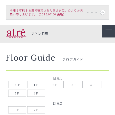
令和８年熊本地震で被災された皆さまに、心よりお見
舞い申し上げます。（2026.07.30 更新）
アトレ目黒
Floor Guide
フロアガイド
目黒1
B1F
1F
2F
3F
4F
5F
6F
目黒2
1F
2F