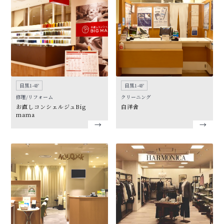
目黒1-4F
目黒1-4F
修理/リフォーム
クリーニング
お直しコンシェルジュBig
白洋舎
mama