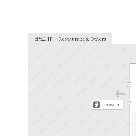
目黒2-1F｜ Restaurant & Others