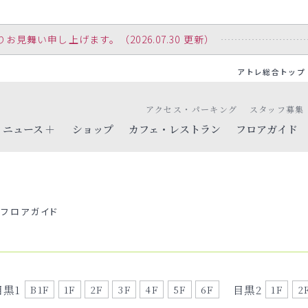
舞い申し上げます。（2026.07.30 更新）
アトレ総合トップ
アクセス・パーキング
スタッフ募集
ニュース
ショップ
カフェ・レストラン
フロアガイド
フロアガイド
目黒1
目黒2
B1F
1F
2F
3F
4F
5F
6F
1F
2