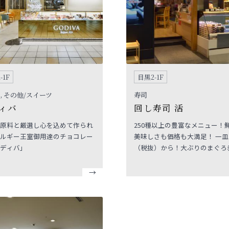
-1F
目黒2-1F
, その他/スイーツ
寿司
ィバ
回し寿司 活
原料と厳選し心を込めて作られ
250種以上の豊富なメニュー！
ルギー王室御用達のチョコレー
美味しさも価格も大満足！ 一皿1
ディバ」
（税抜）から！大ぶりのまぐろ
も、140円でご用意しています
な職人が握るデカネタ寿司や月
の限定メニューも人気で、いつ
楽しめるお店です。 木目調の明るい店
内には、カウンター席とテーブ
ご用意。ご家族でも気軽にご利
だけます。入り口にはテイクア