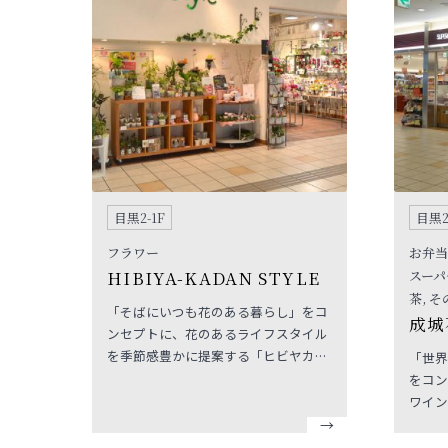
目黒2-1F
目黒2
フラワー
お弁当
HIBIYA-KADAN STYLE
スーパ
茶, 
「そばにいつも花のある暮らし」をコ
成城
ンセプトに、花のあるライフスタイル
を季節感豊かに提案する「ヒビヤカダ
「世界
ンスタイル」あなたの毎日の暮らし
をコン
に、花と緑を楽しむ喜びをお届けしま
ワイン
す。
た高品