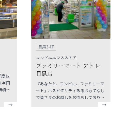
目黒2-1F
コンビニエンスストア
ファミリーマート アトレ
目黒店
鮮度も
40円
『あなたと、コンビに、ファミリーマ
赤身
ート』ホスピタリティあるおもてなし
。元気
で皆さまのお越しをお待ちしておりま
替わり
す。
来ても
ル席を
用いた
ウト専