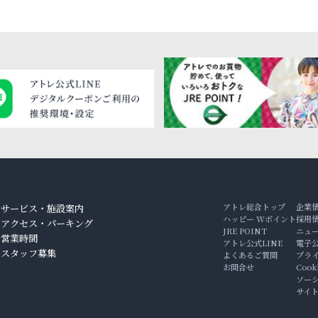
アトレ総合トップ
企業
サービス・施設案内
ハッピー Wポイント
採用
アクセス・パーキング
JRE POINT
ニュ
ン
営業時間
アトレ公式LINE
電子
スタッフ募集
よくあるご質問
プラ
お問合せ
Coo
ソー
サイ