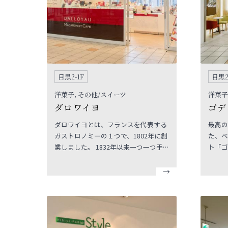
目黒2-1F
目黒2
洋菓子, その他/スイーツ
洋菓子
ダロワイヨ
ゴデ
ダロワイヨとは、フランスを代表する
最高の
ガストロノミーの１つで、1802年に創
た、ベ
業しました。 1832年以来一つ一つ手
ト「ゴ
作りで販売しているダロワイヨのスペ
シャリテマカロンや、ダロワイヨ発祥
７層からなるチョコレートケーキ『オ
ペラ』のご提供。 スイーツのみなら
ず、ランチタイムにご購入頂けるベー
カリーも多数取り揃えております。