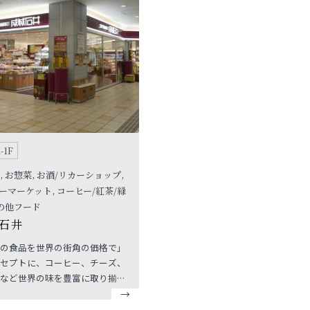
用窓口もございます。 ※当店で
のご予約は承っておりません。
-1F
, お惣菜, お酒/リカーショップ,
ーマーケット, コーヒー/紅茶/緑
その他フード
石井
の食品を世界の街角の価格で」
セプトに、コーヒー、チーズ、
など世界の味を豊富に取り揃え
質スーパーマーケットです。