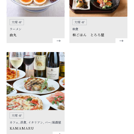
大塚 4F
大塚 4F
ラーメン
和食
由丸
和ごはん とろろ屋
大塚 4F
カフェ, 洋食, イタリアン, バー/居酒屋
KAMAMARU