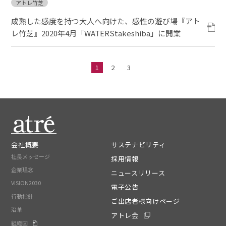
アトレ竹芝
成熟した感度を持つ大人へ向けた、感性の遊び場『アト
レ竹芝』2020年4月「WATERStakeshiba」に開業
1
2
3
会社概要
サステナビリティ
社長メッセージ
採用情報
企業理念
ニュースリリース
VISION2030
電子公告
行動指針
ご出店者様向けページ
沿革
アトレ会
組織図