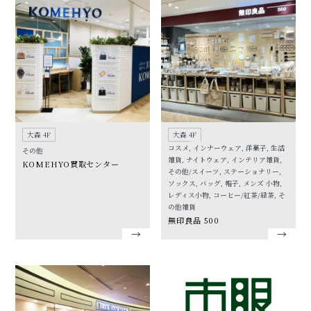
大森 4F
大森 4F
コスメ, インナーウェア, 洋菓子, 生活
その他
雑貨, ナイトウェア, インテリア雑貨,
KOMEHYO買取センター
その他/スイーツ, ステーショナリー,
ソックス, バッグ, 帽子, メンズ 小物,
レディス小物, コーヒー/紅茶/緑茶, そ
の他雑貨
無印良品 500