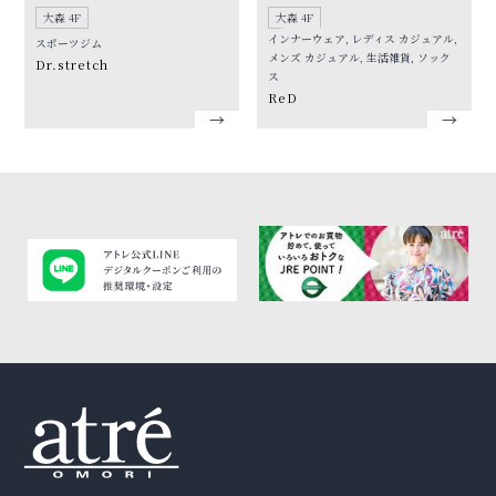
大森 4F
大森 4F
インナーウェア, レディス カジュアル,
スポーツジム
メンズ カジュアル, 生活雑貨, ソック
Dr.stretch
ス
ReD