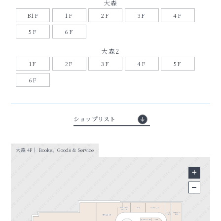
大森
B1F
1F
2F
3F
4F
5F
6F
大森2
1F
2F
3F
4F
5F
6F
ショップリスト
大森 4F｜ Books、Goods & Service