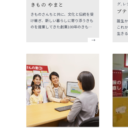
きもの やまと
グ, 
ブテ
きものさんちと共に、文化と伝統を受
け継ぎ、新しい暮らしに寄り添うきも
誕生か
のを提案してきた創業100年のきもの
これか
専門店「きものやまと」。気軽なお出
生きる
かけ着から、さんちの手仕事を感じる
る人の
上質なきものまで、専門スタッフがご
まざま
紹介いたします。また、人生の節目を
を提案
彩る振袖や七五三などのお祝いのきも
らなか
のや、着付や撮影、お手入れなど豊富
いにき
なサービスもご用意しています。お客
様の日々ときものがいい出会いとなる
よう、心を込めてお手伝いいたしま
す。クリーニングも承っておりますの
で、お気軽にご来店下さいませ。