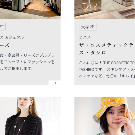
2F
大森 2F
ス カジュアル
コスメ
ーズ
ザ・コスメティックテ
ス・タシロ
度・高品質・リーズナブルプラ
をコンセプトにファッションを
こんにちは！ THE COSMETIC TE
ルでご提案します。
TASHIROです。 スキンケア・メイク・
ヘアケアなど、毎日の「キレイ
ポートするアイテムを豊富に取
ています。 お客様一人ひとりのお悩み
やご希望に寄り添い、経験豊富
ッフが最適なアイテムをご提案
ます。 毎日のお手入れのことから季節
に合わせたケア、メイクのご相
で、お気軽にお声がけください。 T
COSMETIC TERRACE TASHIR