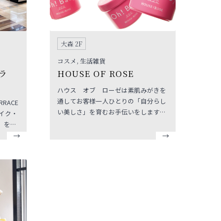
大森 2F
コスメ, 生活雑貨
ラ
HOUSE OF ROSE
ハウス オブ ローゼは素肌みがきを
通してお客様一人ひとりの「自分らし
RRACE
い美しさ」を育むお手伝いをします。
スキンケアからボディ・ヘアケア、ギ
」をサ
フトまで、厳選した天然由来成分を配
り揃え
合した選りすぐりの商品ラインナッ
プ。 選ぶわくわく感と居心地のよいカ
なスタ
ウンセリングサービスで、生活にうる
いたし
おいと楽しさを提供します。
談ま
HE
O公式アプ