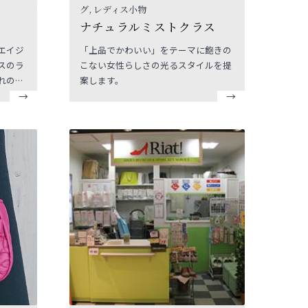
グ, レディス小物
ナチュラルミストクラス
エイジ
「上品でかわいい」をテーマに飽きの
スのラ
こない女性らしさの光るスタイルを提
れのシ
案します。
できる
す。