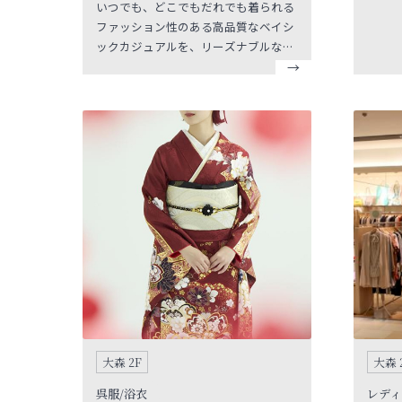
出した
いつでも、どこでもだれでも着られる
ティ豊
ファッション性のある高品質なベイシ
楽しみ
ックカジュアルを、リーズナブルな価
を引き
格でご提供させていただきます。
ッチも
大森 2F
大森 
呉服/浴衣
レディ