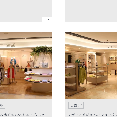
エスプレッソをベースにバラエ
しい発見がある「3COINS」は、
かなドリンクやペストリーをお
たの“ちょっと幸せ”を お手伝
頂けます。また、コーヒーの味
貨店です。 生活雑貨・インテリア雑
立てるペストリーやサンドウィ
貨・服飾雑貨・ モバイルアイ
多数ご用意しております。
ッズアイテムなど、 様々なアイ
300円を中心に、 幅広く取り揃
ます！
2F
大森 2F
ス カジュアル, シューズ, バッ
レディス カジュアル, シューズ,