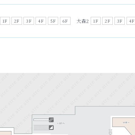
大森2
1F
2F
3F
4F
5F
6F
1F
2F
3F
4F