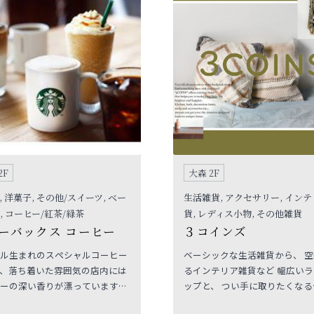
2F
大森 2F
, 洋菓子, その他/スイーツ, ベー
生活雑貨, アクセサリー, イン
, コーヒー/紅茶/緑茶
貨, レディス小物, その他雑貨
ーバックス コーヒー
３コインズ
ル生まれのスペシャルコーヒー
ベーシックな生活雑貨から、 
、落ち着いた雰囲気の店内には
るインテリア雑貨など 幅広い
ーの深い香りが漂っています。
ップと、 つい手に取りたくなる
のアラビカ種コーヒー豆から抽
ン性のある商品たち... いつ行っても新