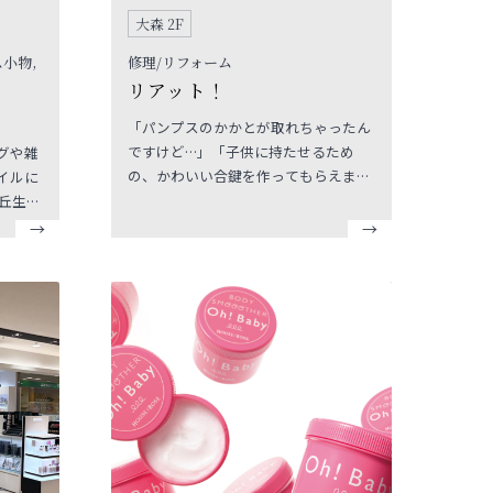
大森 2F
ス小物,
修理/リフォーム
リアット！
「パンプスのかかとが取れちゃったん
ですけど…」「子供に持たせるため
グや雑
の、かわいい合鍵を作ってもらえませ
イルに
んか？」「大切なブーツを綺麗にした
丘生ま
い」そんなお客さまの為に靴を修理・
ッピン
クリーニングしたり、合鍵作製・カバ
に最適
ン修理時計の電池交換など承っており
ます。