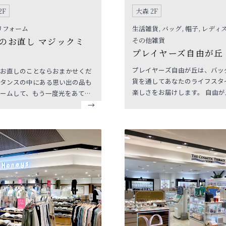
2F
大森 2F
リフォーム
生活雑貨, バッグ, 帽子, レディ
のお直し マジックミ
その他雑貨
プレイヤーズ自由が丘
プレイヤーズ自由が丘は、バッ
お直しのことならおまかせくだ
貨を通してあなたのライフスタ
タンスの中にある思い出の品も
楽しさをお届けします。 自由が
ームして、もう一度光をあてる
れの品の良いバッグ、可愛いラ
いもさせていただきます。
グやハンカチ等の雑貨はギフト
です。