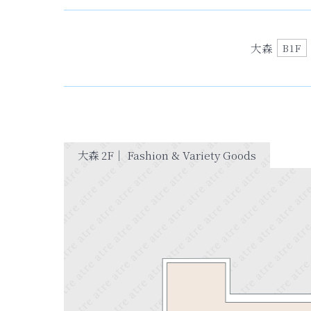
大森
B1F
大森 2F｜ Fashion & Variety Goods