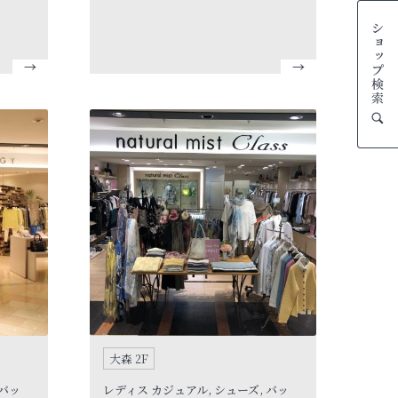
てみませんか。デイリーからスペシャ
 あな
ルまで、あなたのファッションをさり
いする雑
気なく彩る輝きがきっとみつかるジュ
エリーショップです。
テム・キ
テムを
えてい
大森 2F
 バッ
レディス カジュアル, シューズ, バッ