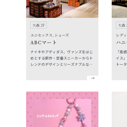
大森 2F
大森 
ユニセックス, シューズ
レディ
ABCマート
ハニ
ナイキやアディダス、ヴァンズをはじ
「高感
めとする新作・定番スニーカーからト
イス」
レンドのデザインとリーズナブルな価
トータ
格が魅力のヌオーヴォやホーキンスス
ポーツのレディースシューズ、ビジネ
スからキッズまで幅広い品揃えで皆様
をお待ちしております。