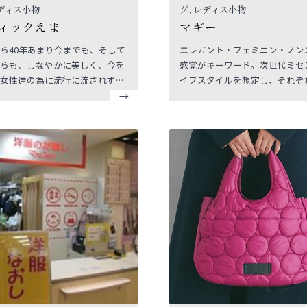
レディス小物
グ, レディス小物
ィックえま
マギー
ら40年あまり今までも、そして
エレガント・フェミニン・ノン
らも、しなやかに美しく、今を
感覚がキーワード。次世代ミセ
女性達の為に流行に流されず着
イフスタイルを想定し、それぞ
イメージや、生き方によってさ
ーンに応じた、幅広く着回しの
な表情をみせてくれるそんな服
コーディネート商品を提案しま
いたします。それは、今まで知
った新しい自分との素敵な出会
っとなるでしょう。