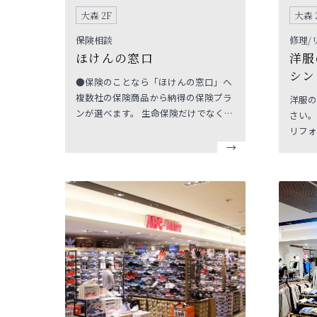
大森 2F
大森 
保険相談
修理/
ほけんの窓口
洋服
シン
●保険のことなら「ほけんの窓口」へ
複数社の保険商品から納得の保険プラ
洋服の
ンが選べます。 生命保険だけでなく、
さい。
損害保険も取扱っています。 納得いく
リフォ
まで何度でも相談無料です。
お手伝