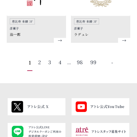
恵比寿 本館 3F
恵比寿 本館 3F
洋菓子
洋菓子
治一郎
ラデュレ
2
3
4
...
98
99
1
＞