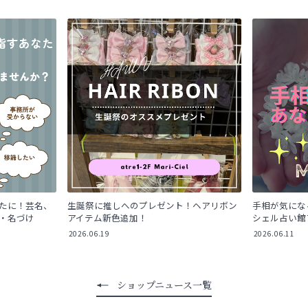
たに！芸名、
生誕祭に推しへのプレゼント！ヘアリボン
手相が気にな
・名づけ
アイテム新色追加！
シェル占い館
2026.06.19
2026.06.11
ショップニュース一覧