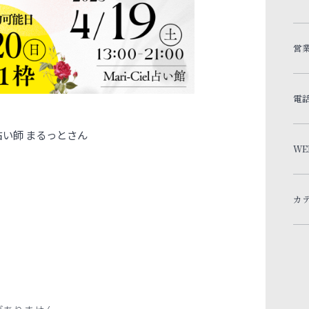
営
電
い師 まるっとさん
WE
カ