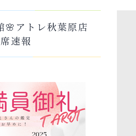
館🌸アトレ秋葉原店
満席速報