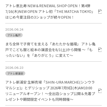
アトレ恵比寿 NEW＆RENEWAL SHOP OPEN！第4弾
7/16(木)NEW OPEN アトレ初「THE MATCHA TOKYO」
はじめ今夏注目の3ショップが続々OPEN！
2026.06.24
アトレ亀戸
まち全体で子育てを支える「あたたかな循環」 アトレ亀
戸でこども服と絵本の譲渡会を8/1(土)から開催 ～「も
ったいない」を「ありがとう」に変えて～
2026.06.23
アトレ新浦安
アトレ新浦安 生鮮売場「SHIN-URA MARCHE(シンウラ
マルシェ)」とデリショップ 2026年7月9日(木)AM10:00
リニューアルオープン！ ～全出店ショップ公開＆先着プ
レゼントや期間限定イベントも同時開催～