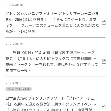
2026.06.19
アトレ×シルバニアファミリー アトレサマーカーニバル
を6月26日(金)より開催！ 「じぶんにスイートな、夏支
度を。」 フルーツコスチュームを着た５にんのなかまた
ちがアトレに登場！
2026.06.19
「世界難民の日」特別企画 『難民映画祭パートナーズ上
映会』 7/16（木）に大井町トラックスにて無料開催 ～
映画とトークショーを通じて、難民を身近な存在として
想像する一夜～
2026.06.05
プレイアトレ土浦
日本最大級のサイクリングリゾート『プレイアトレ土
浦』 -5周年を迎える霞ケ浦一周サイクリングイベント-
『いばらきK1ライド2026』参加エントリー絶賛受付