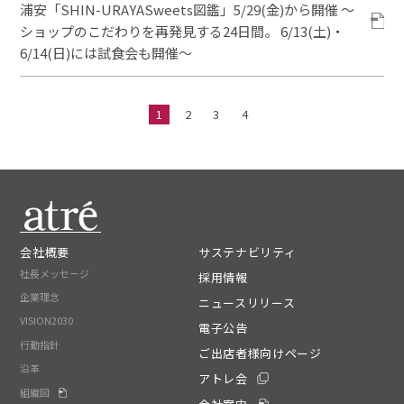
浦安「SHIN-URAYASweets図鑑」5/29(金)から開催 ～
ショップのこだわりを再発見する24日間。 6/13(土)・
6/14(日)には試食会も開催～
1
2
3
4
会社概要
サステナビリティ
社長メッセージ
採用情報
企業理念
ニュースリリース
VISION2030
電子公告
行動指針
ご出店者様向けページ
沿革
アトレ会
組織図